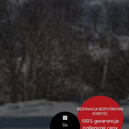
REZERWACJA BEZPOŚREDNIA
KORZYŚĆ
100% gwarancja
Do
najlepszej ceny