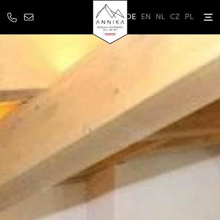
DE
EN
NL
CZ
PL