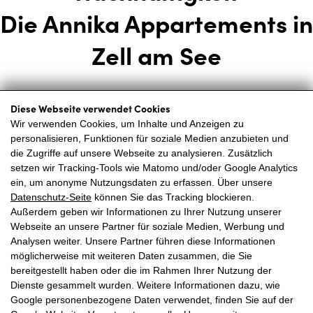
Die Annika Appartements in
Zell am See
In den Annika Appartements in Zell am See sind wir uns der
Diese Webseite verwendet Cookies
Wir verwenden Cookies, um Inhalte und Anzeigen zu
Verantwortung bewusst, die wir gegenüber der Natur, unserer
personalisieren, Funktionen für soziale Medien anzubieten und
Gemeinde und den zukünftigen Generationen tragen. Unser
die Zugriffe auf unsere Webseite zu analysieren. Zusätzlich
idyllisches Zuhause in den Alpen ist nicht nur ein Ort des
setzen wir Tracking-Tools wie Matomo und/oder Google Analytics
ein, um anonyme Nutzungsdaten zu erfassen. Über unsere
Rückzugs und der Erholung, sondern auch ein Ökosystem,
Datenschutz-Seite
können Sie das Tracking blockieren.
das wir schützen und erhalten wollen. Deshalb setzen wir uns
Außerdem geben wir Informationen zu Ihrer Nutzung unserer
leidenschaftlich für Nachhaltigkeit ein und laden unsere
Webseite an unsere Partner für soziale Medien, Werbung und
Analysen weiter. Unsere Partner führen diese Informationen
Gäste ein, Teil dieser Bewegung zu sein.
möglicherweise mit weiteren Daten zusammen, die Sie
bereitgestellt haben oder die im Rahmen Ihrer Nutzung der
Energie und Umwelt
Dienste gesammelt wurden. Weitere Informationen dazu, wie
Google personenbezogene Daten verwendet, finden Sie auf der
Energie:
Wir produzieren unseren eigenen, nachhaltigen