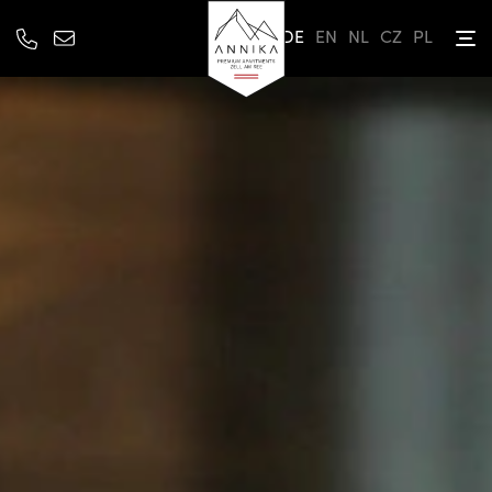
DE
EN
NL
CZ
PL