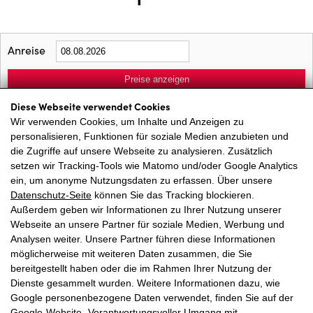
Anreise
Preise anzeigen
Diese Webseite verwendet Cookies
Appartment mit 1 Schlafzimmer
Wir verwenden Cookies, um Inhalte und Anzeigen zu
personalisieren, Funktionen für soziale Medien anzubieten und
select-one
die Zugriffe auf unsere Webseite zu analysieren. Zusätzlich
setzen wir Tracking-Tools wie Matomo und/oder Google Analytics
ein, um anonyme Nutzungsdaten zu erfassen. Über unsere
Anfrage
Buchen
Datenschutz-Seite
können Sie das Tracking blockieren.
Gäste
2026-07-18
2026-08-22
Außerdem geben wir Informationen zu Ihrer Nutzung unserer
2026-08-22
2026-08-28
Webseite an unsere Partner für soziale Medien, Werbung und
Analysen weiter. Unsere Partner führen diese Informationen
2 Personen
€ 160,00
€ 195,00
möglicherweise mit weiteren Daten zusammen, die Sie
3 Personen
€ 199,00
€ 210,00
bereitgestellt haben oder die im Rahmen Ihrer Nutzung der
Dienste gesammelt wurden. Weitere Informationen dazu, wie
4 Personen
€ 250,00
€ 235,00
Google personenbezogene Daten verwendet, finden Sie auf der
Google‑Website „Verantwortungsvoller Umgang mit